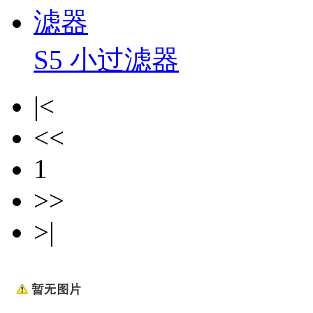
S5 小过滤器
|<
<<
1
>>
>|