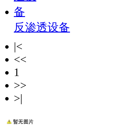
反渗透设备
|<
<<
1
>>
>|