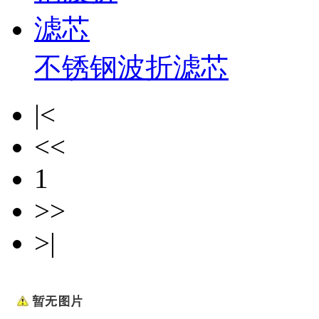
不锈钢波折滤芯
|<
<<
1
>>
>|