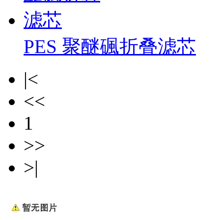
PES 聚醚碸折叠滤芯
|<
<<
1
>>
>|