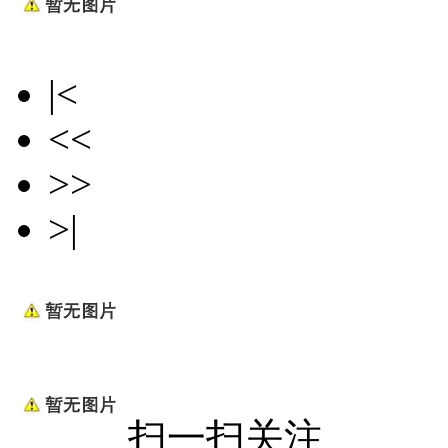
|<
<<
>>
>|
扫一扫关注